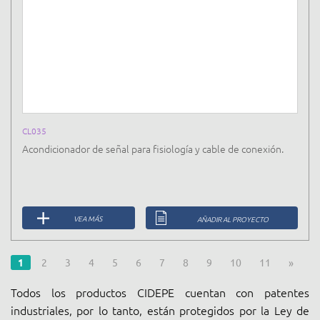
CL035
Acondicionador de señal para fisiología y cable de conexión.
VEA MÁS
AÑADIR AL PROYECTO
1
2
3
4
5
6
7
8
9
10
11
»
Todos los productos CIDEPE cuentan con patentes
industriales, por lo tanto, están protegidos por la Ley de