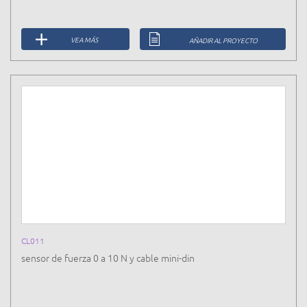
VEA MÁS
AÑADIR AL PROYECTO
CL011
sensor de fuerza 0 a 10 N y cable mini-din