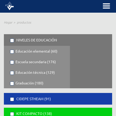
Hogar
productos
NIVELES DE EDUCACIÓN
Educación elemental (60)
Escuela secundaria (176)
Educación técnica (129)
Graduación (180)
CIDEPE STHEAM (91)
KIT COMPACTO (138)