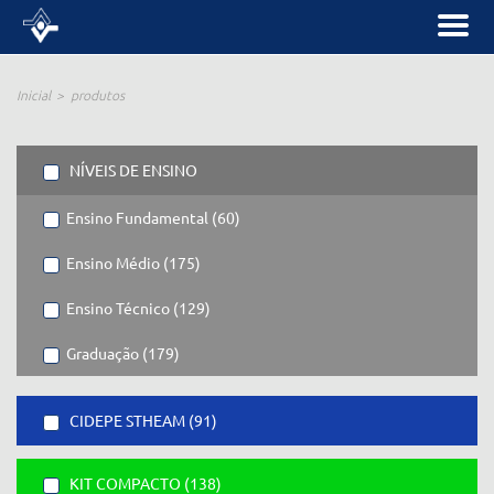
Inicial
produtos
NÍVEIS DE ENSINO
Ensino Fundamental (60)
Ensino Médio (175)
Ensino Técnico (129)
Graduação (179)
CIDEPE STHEAM (91)
KIT COMPACTO (138)