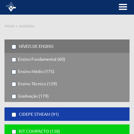
Inicial
produtos
NÍVEIS DE ENSINO
Ensino Fundamental (60)
Ensino Médio (175)
Ensino Técnico (129)
Graduação (179)
CIDEPE STHEAM (91)
KIT COMPACTO (138)