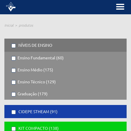
Inicial
produtos
NÍVEIS DE ENSINO
Ensino Fundamental (60)
Ensino Médio (175)
Ensino Técnico (129)
Graduação (179)
CIDEPE STHEAM (91)
KIT COMPACTO (138)